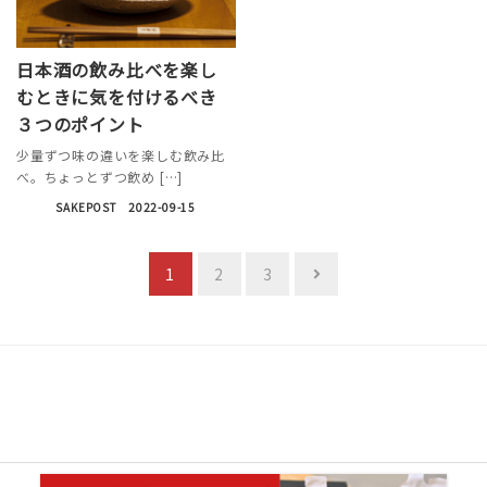
日本酒の飲み比べを楽し
むときに気を付けるべき
３つのポイント
少量ずつ味の違いを楽しむ飲み比
べ。ちょっとずつ飲め […]
SAKEPOST
2022-09-15
投
1
2
3
稿
の
ペ
ー
ジ
送