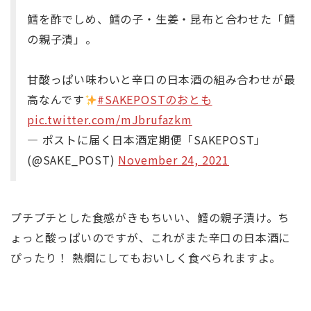
鱈を酢でしめ、鱈の子・生姜・昆布と合わせた「鱈
の親子漬」。
甘酸っぱい味わいと辛口の日本酒の組み合わせが最
高なんです
#SAKEPOSTのおとも
pic.twitter.com/mJbrufazkm
— ポストに届く日本酒定期便「SAKEPOST」
(@SAKE_POST)
November 24, 2021
プチプチとした食感がきもちいい、鱈の親子漬け。ち
ょっと酸っぱいのですが、これがまた辛口の日本酒に
ぴったり！ 熱燗にしてもおいしく食べられますよ。