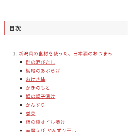
目次
新潟県の食材を使った、日本酒のおつまみ
鮭の酒びたし
栃尾のあぶらげ
おけさ柿
かきのもと
鱈の親子漬け
かんずり
煮菜
柿の種オイル漬け
南蛮えび かんずり干し