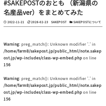
#SAKEPOSTのおとも （新潟県の
名産品ver）をまとめてみた
投稿日
更新日
著者
カテゴリー
2022-11-21
2026-02-23
SAKEPOST
SAKEPOSTについて
Warning
: preg_match(): Unknown modifier '.' in
/home/farm8/sakepost.jp/public_html/note.sakep
ost.jp/wp-includes/class-wp-embed.php
on line
156
Warning
: preg_match(): Unknown modifier '.' in
/home/farm8/sakepost.jp/public_html/note.sakep
ost.jp/wp-includes/class-wp-embed.php
on line
156